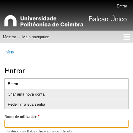
Passar
Entrar
Menu
para
de
Balcão Único
o
utilizador
conteúdo
principal
Mostrar — Main navigation
Main
navigation
Início
Concursos a Decorrer
Docentes convidados
Início
Navegação
estrutural
Entrar
Entrar
(separador
Separadores
ativo)
Criar uma nova conta
primários
Redefinir a sua senha
Nome de utilizador
Introduza o seu Balcão Único nome de utilizador.