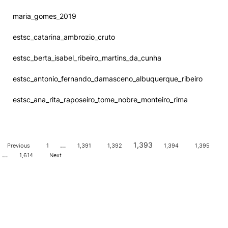
m
a
r
i
a
_
g
o
m
e
s
_
2
0
1
9
e
s
t
s
c
_
c
a
t
a
r
i
n
a
_
a
m
b
r
o
z
i
o
_
c
r
u
t
o
e
s
t
s
c
_
b
e
r
t
a
_
i
s
a
b
e
l
_
r
i
b
e
i
r
o
_
m
a
r
t
i
n
s
_
d
a
_
c
u
n
h
a
e
s
t
s
c
_
a
n
t
o
n
i
o
_
f
e
r
n
a
n
d
o
_
d
a
m
a
s
c
e
n
o
_
a
l
b
u
q
u
e
r
q
u
e
_
r
i
b
e
i
r
o
e
s
t
s
c
_
a
n
a
_
r
i
t
a
_
r
a
p
o
s
e
i
r
o
_
t
o
m
e
_
n
o
b
r
e
_
m
o
n
t
e
i
r
o
_
r
i
m
a
…
1,393
Previous
1
1,391
1,392
1,394
1,395
…
1,614
Next