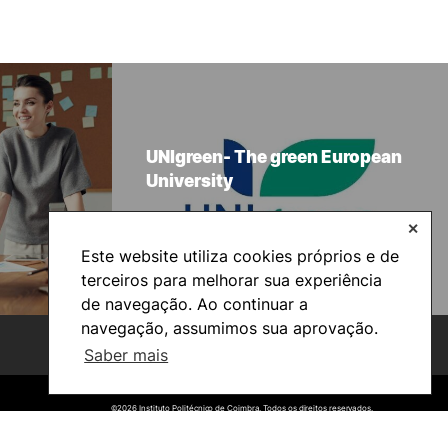
UNIgreen- The green European
University
✕
Este website utiliza cookies próprios e de
terceiros para melhorar sua experiência
de navegação. Ao continuar a
navegação, assumimos sua aprovação.
Saber mais
©2026 Instituto Politécnico de Coimbra. Todos os direitos reservados.
©2026 Instituto Politécnico de Coimbra. Todos os direitos reservados.