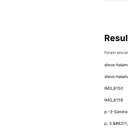
Oferta F
VIVER
Razões para escolher o IPC
Resu
Coimbra
Oliveira do Hospital
Foram enco
Desporto
Cultura
s
t
e
v
e
-
h
a
l
a
m
Associações de Estudantes
Vida Académica
s
t
e
v
e
-
h
a
l
a
m
Tunas Académicas
Informações Úteis
I
M
G
_
8
1
5
0
I
M
G
_
8
1
5
8
Missão e objetivos
p
.
-
3
-
S
a
n
d
r
a
Podcast “Quintas Académic
com Alumni”
p
.
3
&
#
8
2
1
1
;
Cartão Alumni