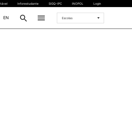
tável
Inforestudante
SIGQ-IPC
INOPOL
Login
|
EN
Escolas
INTERNACIONAL
Estudante Internacional
os
Mobilidade Internacional
 e
Acordos Internacionais
Projetos
Eventos internacionais