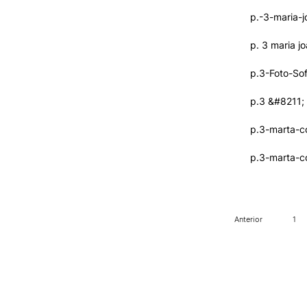
Benefícios
p
.
-
3
-
m
a
r
i
a
-
j
FAQ’S
Contactos
p
.
3
m
a
r
i
a
j
o
Portal de Emprego
p
.
3
-
F
o
t
o
-
S
o
p
.
3
&
#
8
2
1
1
;
p
.
3
-
m
a
r
t
a
-
c
p
.
3
-
m
a
r
t
a
-
c
Anterior
1