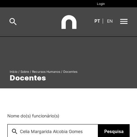
Login
PT
|
EN
Sobre
Pesquisa
Estudar
Início
/
Sobre
/
Recursos Humanos
/
Docentes
Oferta Formativa
Geral
Docentes
Internacional
Viver
Pesquisa
II&D e Empresas
Nome do(s) funcionário(s)
Ação Social
Pesquisa