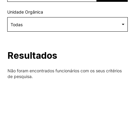
Alumni
Unidade Orgânica
Projetos PRR
Magazine
Resultados
Eventos
Não foram encontrados funcionários com os seus critérios
de pesquisa.
©2026 Instituto Politécnico de Coimbra
nião Europeia
Política de Privacidade e Cookies
Sugestões,
ncias