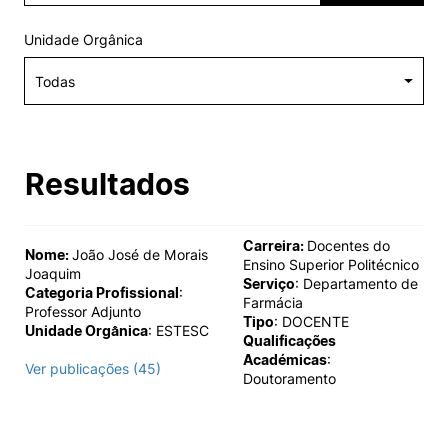
Alumni
Unidade Orgânica
Projetos PRR
Magazine
Resultados
Eventos
Carreira:
Docentes do
Nome:
João José de Morais
Ensino Superior Politécnico
Joaquim
Serviço
: Departamento de
©2026 Instituto Politécnico de Coimbra
Categoria Profissional
:
Farmácia
Professor Adjunto
Tipo
: DOCENTE
Unidade Orgânica
: ESTESC
Qualificações
nião Europeia
Política de Privacidade e Cookies
Sugestões,
Académicas
:
Ver publicações (45)
ncias
Doutoramento