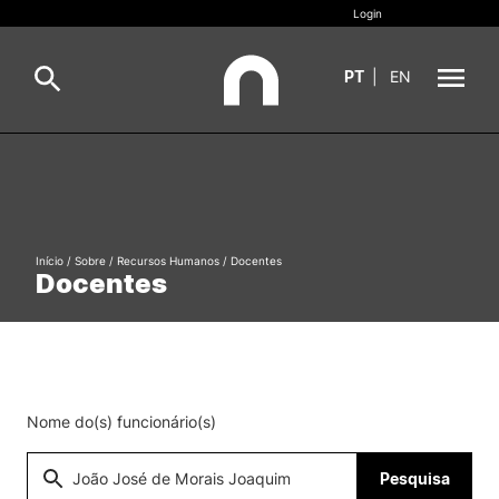
Login
PT
|
EN
Sobre
Pesquisa
Estudar
Início
/
Sobre
/
Recursos Humanos
/
Docentes
Oferta Formativa
Geral
Docentes
Internacional
Viver
Pesquisa
II&D e Empresas
Nome do(s) funcionário(s)
Ação Social
Pesquisa