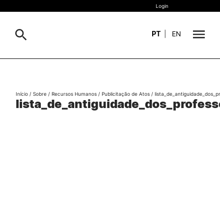
Login
PT
|
EN
Sobre
Pesquisa
Início
/
Sobre
/
Recursos Humanos
/
Publicitação de Atos
/
lista_de_antiguidade_dos_
Estudar
lista_de_antiguidade_dos_profes
Oferta Formativa
Internacional
Viver
II&D e Empresas
Ação Social