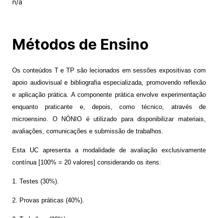
n/a
Alumni
Métodos de Ensino
Projetos PRR
Os conteúdos T e TP são lecionados em sessões expositivas com
Magazine
apoio audiovisual e bibliografia especializada, promovendo reflexão
e aplicação prática. A componente prática envolve experimentação
Eventos
enquanto praticante e, depois, como técnico, através de
microensino. O NÓNIO é utilizado para disponibilizar materiais,
avaliações, comunicações e submissão de trabalhos.
©2026 Instituto Politécnico de Coimbra
Esta UC apresenta a modalidade de avaliação exclusivamente
contínua [100% = 20 valores] considerando os itens:
nião Europeia
Política de Privacidade e Cookies
Sugestões,
ncias
1. Testes (30%).
2. Provas práticas (40%).