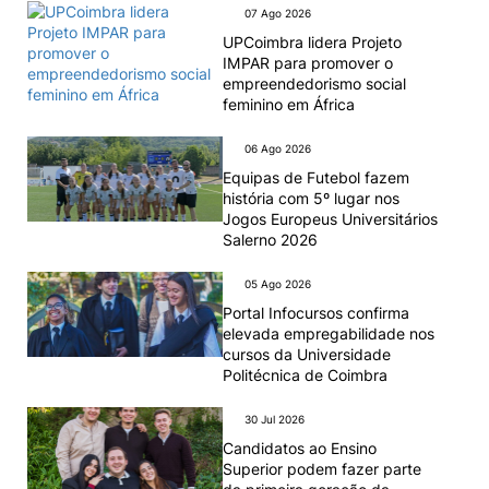
07 Ago 2026
Alumni
UPCoimbra lidera Projeto
IMPAR para promover o
empreendedorismo social
Projetos PRR
feminino em África
06 Ago 2026
Magazine
Equipas de Futebol fazem
história com 5º lugar nos
Jogos Europeus Universitários
Eventos
Salerno 2026
05 Ago 2026
Portal Infocursos confirma
©2026 Instituto Politécnico de Coimbra
elevada empregabilidade nos
cursos da Universidade
Politécnica de Coimbra
nião Europeia
Política de Privacidade e Cookies
Sugestões,
ncias
30 Jul 2026
Candidatos ao Ensino
Superior podem fazer parte