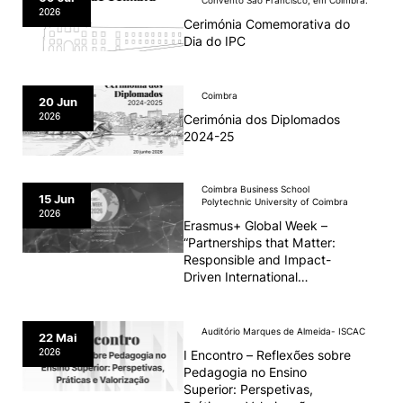
Convento São Francisco, em Coimbra.
2026
Cerimónia Comemorativa do
Dia do IPC
Coimbra
20 Jun
2026
Cerimónia dos Diplomados
2024-25
Coimbra Business School
15 Jun
Polytechnic University of Coimbra
2026
Erasmus+ Global Week –
“Partnerships that Matter:
Responsible and Impact-
Driven International
Cooperation“
Auditório Marques de Almeida- ISCAC
22 Mai
2026
I Encontro – Reflexões sobre
Pedagogia no Ensino
Superior: Perspetivas,