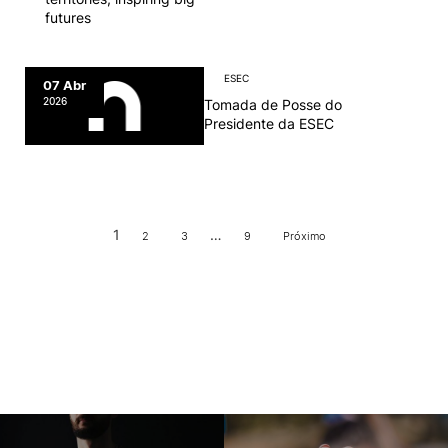
futures
ESEC
07 Abr
2026
Tomada de Posse do
Presidente da ESEC
1
…
2
3
9
Próximo