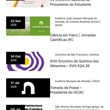
Provedores do Estudante
Alumni
Auditório José Joaquim Marques de
22 Set
Almeida, do Coimbra Business School |
Projetos PRR
2026
ISCAC.
Ciência em Palco | Jornadas
Magazine
Científicas IPC
Eventos
Convento de São Francisco, Coimbra
14 Out
2026
XVIII Encontro de Química dos
Alimentos – XVIII EQA 26
©2026 Instituto Politécnico de Coimbra
Auditório Marques de Almeida | ISCAC
17 Jul
nião Europeia
Política de Privacidade e Cookies
Sugestões,
2026
Tomada de Posse –
ncias
Presidente do ISCAC
Sala Afonso Henriques (Antiga Igreja), do
09 Jul