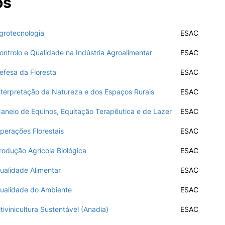
os
ormativa
Geral
rotecnologia
ESAC
II&D E EMPRESAS
AÇÃO SOCIAL
trolo e Qualidade na Indústria Agroalimentar
ESAC
Empresas
Apresentação SAS UPCoi
INOPOL Academia de
Pesquisa
fesa da Floresta
ESAC
Empreendedorismo
Gabinete de Apoio ao Est
– GAE
i2A - Instituto de Investigação
terpretação da Natureza e dos Espaços Rurais
ESAC
Aplicada
Apoios Sociais Diretos
Produção Científica
Alojamento
neio de Equinos, Equitação Terapêutica e de Lazer
ESAC
Coimbra iTEC
Alimentação
erações Florestais
ESAC
Saúde & Bem-Estar
Observatório
odução Agrícola Biológica
ESAC
Projetos
alidade Alimentar
ESAC
alidade do Ambiente
ESAC
PROJETOS PRR
MAGAZINE
as
ivinicultura Sustentável (Anadia)
ESAC
Impulso Jovens STEAM e