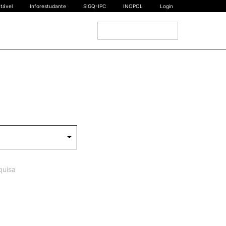
tável
Inforestudante
SIGQ-IPC
INOPOL
Login
|
EN
Escolas
INTERNACIONAL
Estudante Internacional
os
Mobilidade Internacional
 e
Acordos Internacionais
Projetos
Eventos internacionais
quisa