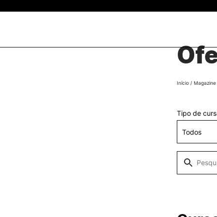
Universidade
Politécnica
de Coimbra
Ofe
SOBRE
Pes
Início
/
Magazine
Apresentação
Órgãos
Tipo de cur
Recursos Humanos
+ Sustentável
Comissão de Ética do Instit
Politécnico de Coimbra
Comissão para a Igualdade
Género e Não Discriminaçã
Documentos
Legislação de Referência
Identidade Visual.
Contactos