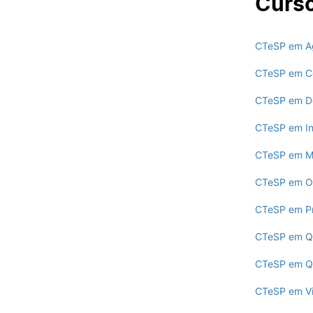
Curs
Oferta F
CTeSP em Ag
VIVER
CTeSP em Con
Razões para escolher o IPC
Coimbra
CTeSP em De
Oliveira do Hospital
CTeSP em In
Desporto
Cultura
CTeSP em Ma
Associações de Estudantes
Vida Académica
CTeSP em Op
Tunas Académicas
CTeSP em Pr
Informações Úteis
CTeSP em Qu
CTeSP em Qu
Missão e objetivos
Podcast “Quintas Académic
CTeSP em Vit
com Alumni”