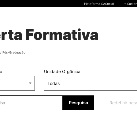
Plataforma SASocial
+ Susten
PT
rta Formativa
Novos estudantes
ESTUDAR
Calendários | Propinas
quisa
/ Pós-Graduação
Bolsas de Mérito
Oferta Formativa
Legislação | Regulament
so
Unidade Orgânica
Reconhecimento de Graus
Diplomas Estrangeiros
FAQS
uto
 de
Pesquisa
Redefinir pes
o