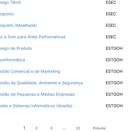
Impulso Adultos
sign Têxtil
ESEC
Acessibilidades
esporto
ESEC
Alojamento
Eficiência Energética
sporto (Mealhada)
ESEC
Farm4Future
IPC+Sucesso
z e Som para Artes Performativas
ESEC
inov3p – Centro de Inovação
Pedagógica
sign de Produto
ESTGOH
oinformática
ESTGOH
stão Comercial e de Marketing
ESTGOH
stão da Qualidade, Ambiente e Segurança
ESTGOH
stão de Pequenas e Médias Empresas
ESTGOH
des e Sistemas Informáticos (Anadia)
ESTGOH
1
…
2
3
22
Próximo