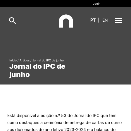
Login
PT
|
EN
Sobre
Pesquisa
Estudar
Início
/
Artigos
/
Jornal do IPC de junho
Jornal do IPC de
Oferta Formativa
Geral
junho
Internacional
Viver
Pesquisa
II&D e Empresas
Está disponível a edição n.º 53 do Jornal do IPC que tem
como destaques a cerimónia de entrega de cartas de curso
Ação Social
aos diplomados do ano letivo 2023-2024 e o balanço do