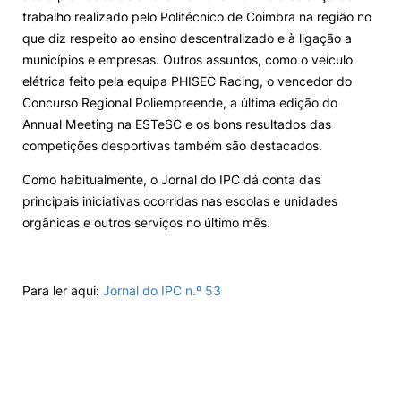
trabalho realizado pelo Politécnico de Coimbra na região no
Alumni
que diz respeito ao ensino descentralizado e à ligação a
municípios e empresas. Outros assuntos, como o veículo
elétrica feito pela equipa PHISEC Racing, o vencedor do
Projetos PRR
Concurso Regional Poliempreende, a última edição do
Annual Meeting na ESTeSC e os bons resultados das
Magazine
competições desportivas também são destacados.
Como habitualmente, o Jornal do IPC dá conta das
Eventos
principais iniciativas ocorridas nas escolas e unidades
orgânicas e outros serviços no último mês.
©2026 Instituto Politécnico de Coimbra
Para ler aqui:
Jornal do IPC n.º 53
nião Europeia
Política de Privacidade e Cookies
Sugestões,
ncias