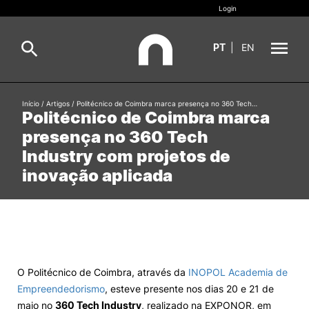
Login
PT
|
EN
Sobre
Início
/
Artigos
/
Politécnico de Coimbra marca presença no 360 Tech…
Pesquisa
Politécnico de Coimbra marca
presença no 360 Tech
Estudar
Industry com projetos de
Oferta Formativa
Geral
inovação aplicada
Internacional
Viver
Pesquisa
II&D e Empresas
O Politécnico de Coimbra, através da
INOPOL Academia de
Empreendedorismo
, esteve presente nos dias 20 e 21 de
Ação Social
maio no
360 Tech Industry
, realizado na EXPONOR, em