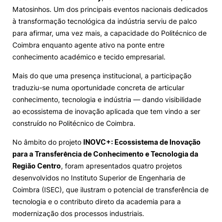
Matosinhos. Um dos principais eventos nacionais dedicados
Alumni
à transformação tecnológica da indústria serviu de palco
para afirmar, uma vez mais, a capacidade do Politécnico de
Coimbra enquanto agente ativo na ponte entre
Projetos PRR
conhecimento académico e tecido empresarial.
Magazine
Mais do que uma presença institucional, a participação
traduziu-se numa oportunidade concreta de articular
conhecimento, tecnologia e indústria — dando visibilidade
Eventos
ao ecossistema de inovação aplicada que tem vindo a ser
construído no Politécnico de Coimbra.
No âmbito do projeto
INOVC+: Ecossistema de Inovação
©2026 Instituto Politécnico de Coimbra
para a Transferência de Conhecimento e Tecnologia da
Região Centro
, foram apresentados quatro projetos
nião Europeia
Política de Privacidade e Cookies
Sugestões,
desenvolvidos no Instituto Superior de Engenharia de
ncias
Coimbra (ISEC), que ilustram o potencial de transferência de
tecnologia e o contributo direto da academia para a
modernização dos processos industriais.