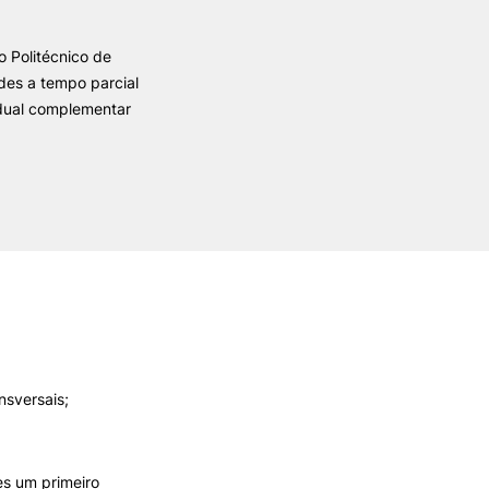
 Politécnico de
ALUMNI
ades a tempo parcial
idual complementar
mbra
udante
nsversais;
EVENTOS
es um primeiro