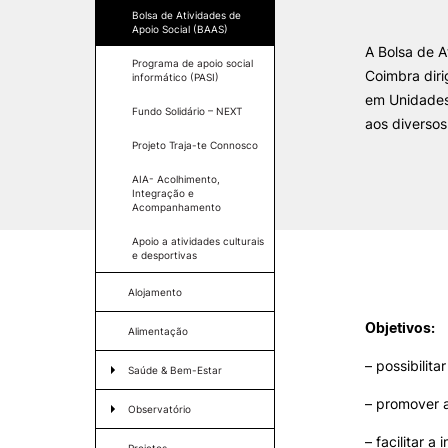
Relatórios de Atividades
Bolsa de Atividades de
Apoio Social (BAAS)
Eventos SAS UPCoimbra
A Bolsa de A
Programa de apoio social
VIVER
Coimbra diri
informático (PASI)
em Unidades
Fundo Solidário – NEXT
Razões para escolher a
aos diversos
UPCoimbra
Projeto Traja-te Connosco
Coimbra
Oliveira do Hospital
AIA- Acolhimento,
Integração e
Desporto
Acompanhamento
Cultura
Apoio a atividades culturais
Associações de Estudantes
e desportivas
Vida Académica
Tunas Académicas
Alojamento
Informações Úteis
Oferta F
Objetivos:
Alimentação
– possibilit
Saúde & Bem-Estar
Missão e objetivos
– promover a
Clínica UPCoimbra
Observatório
Podcast “Quintas Académic
com Alumni”
– facilitar 
Gabinete de Psicologia e
Apresentação