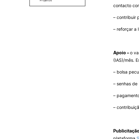
Projetos
Apoio Psicopedagógico
Cartão Alumni
contacto com
FAQS – observatório
Benefícios
Projeto + Sabe
– contribuir
FAQ’S
Estudos
Necessidades Educativas
Contactos
Específicas (NEE)
– reforçar a
Projeto WiSE – Bem-estar
Portal de Emprego
dos estudantes na Europa
DAE – Desfibrilhador
Automático Externo
Apoio –
o va
(IAS)/mês. E
– bolsa pecu
– senhas de 
– pagamento
– contribui
Publicitação
plataforma
S