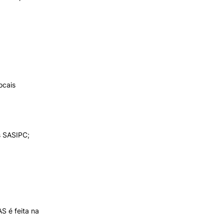
ocais
s SASIPC;
S é feita na