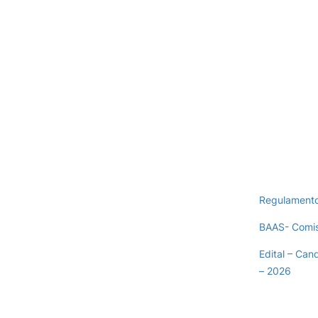
Regulament
BAAS- Comis
Edital – Can
– 2026