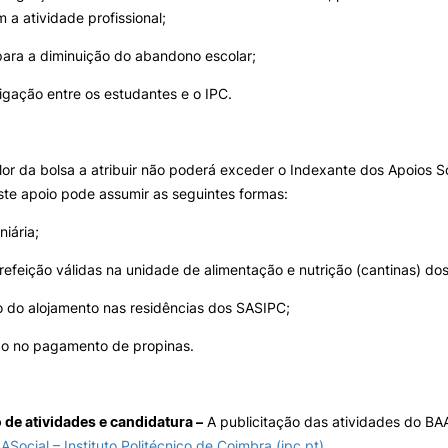
Impulso Adultos
 a atividade profissional;
Acessibilidades
 para a diminuição do abandono escolar;
Alojamento
Eficiência Energética
 ligação entre os estudantes e o IPC.
Farm4Future
UPCoimbra+Sucesso
inov3p – Centro de Inovação
Pedagógica
lor da bolsa a atribuir não poderá exceder o Indexante dos Apoios S
ste apoio pode assumir as seguintes formas:
niária;
refeição válidas na unidade de alimentação e nutrição (cantinas) do
 do alojamento nas residências dos SASIPC;
ção no pagamento de propinas.
 de atividades e candidatura –
A publicitação das atividades do BAA
ASocial – Instituto Politécnico de Coimbra (ipc.pt)