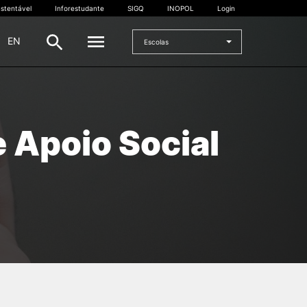
stentável
Inforestudante
SIGQ
INOPOL
Login
|
EN
Escolas
INTERNACIONAL
e Apoio Social
Estudante Internacional
os
Mobilidade Internacional
 e
Acordos Internacionais
Projetos
Eventos internacionais