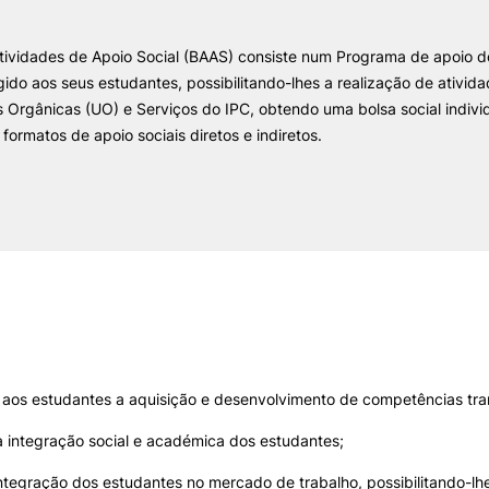
tividades de Apoio Social (BAAS) consiste num Programa de apoio do
II&D E EMPRESAS
AÇÃO SOCIAL
gido aos seus estudantes, possibilitando-lhes a realização de ativid
 Orgânicas (UO) e Serviços do IPC, obtendo uma bolsa social indiv
Empresas
Apresentação SAS UPCoi
 formatos de apoio sociais diretos e indiretos.
INOPOL Academia de
Empreendedorismo
Gabinete de Apoio ao Est
– GAE
i2A - Instituto de Investigação
Aplicada
Apoios Sociais Diretos
Produção Científica
Alojamento
Coimbra iTEC
Alimentação
Saúde & Bem-Estar
Observatório
Projetos
ormativa
Geral
ar aos estudantes a aquisição e desenvolvimento de competências tra
PROJETOS PRR
MAGAZINE
Pesquisa
 integração social e académica dos estudantes;
as
a integração dos estudantes no mercado de trabalho, possibilitando-lh
Impulso Jovens STEAM e