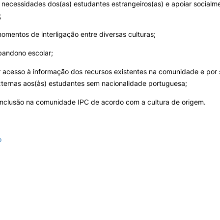
 necessidades dos(as) estudantes estrangeiros(as) e apoiar socialm
Impulso Adultos
;
Acessibilidades
Alojamento
 momentos de interligação entre diversas culturas;
Eficiência Energética
Farm4Future
bandono escolar;
UPCoimbra+Sucesso
 acesso à informação dos recursos existentes na comunidade e por 
inov3p – Centro de Inovação
Pedagógica
xternas aos(às) estudantes sem nacionalidade portuguesa;
inclusão na comunidade IPC de acordo com a cultura de origem.
o