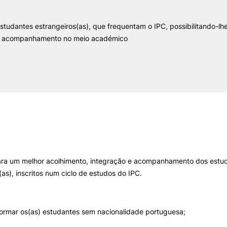
studantes estrangeiros(as), que frequentam o IPC, possibilitando-lh
ormativa
Geral
II&D E EMPRESAS
AÇÃO SOCIAL
e acompanhamento no meio académico
Empresas
Apresentação SAS UPCoi
Pesquisa
INOPOL Academia de
Empreendedorismo
Gabinete de Apoio ao Est
– GAE
i2A - Instituto de Investigação
Aplicada
Apoios Sociais Diretos
Produção Científica
Alojamento
Coimbra iTEC
Alimentação
Saúde & Bem-Estar
Observatório
Projetos
para um melhor acolhimento, integração e acompanhamento dos estu
(as), inscritos num ciclo de estudos do IPC.
PROJETOS PRR
MAGAZINE
formar os(as) estudantes sem nacionalidade portuguesa;
as
Impulso Jovens STEAM e