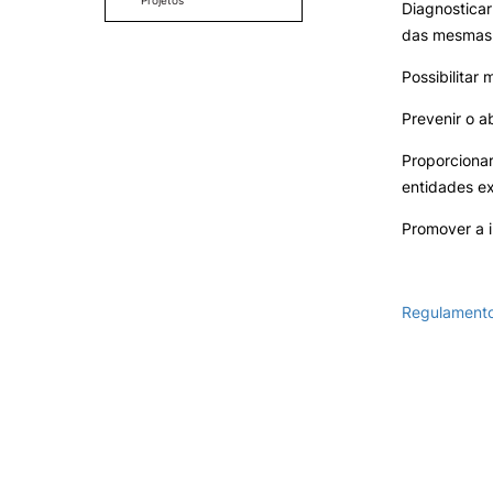
Projetos
Diagnosticar
Apoio Psicopedagógico
Cartão Alumni
das mesmas
FAQS – observatório
Benefícios
Projeto + Sabe
FAQ’S
Estudos
Possibilitar
Necessidades Educativas
Contactos
Específicas (NEE)
Projeto WiSE – Bem-estar
Portal de Emprego
Prevenir o a
dos estudantes na Europa
DAE – Desfibrilhador
Automático Externo
Proporcionar
entidades e
Promover a 
Regulament