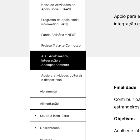
Relatórios de Atividades
Bolsa de Atividades de
Apoio Social (BAAS)
Eventos SAS UPCoimbra
Apoio para e
Oferta F
Programa de apoio social
VIVER
integração 
informático (PASI)
Fundo Solidário – NEXT
Razões para escolher a
UPCoimbra
Projeto Traja-te Connosco
Coimbra
Oliveira do Hospital
AIA- Acolhimento,
Integração e
Desporto
Acompanhamento
Cultura
Apoio a atividades culturais
Associações de Estudantes
e desportivas
Vida Académica
Finalidade
Tunas Académicas
Alojamento
Informações Úteis
Contribuir 
Alimentação
estrangeiros
Saúde & Bem-Estar
Objetivos
Missão e objetivos
Clínica UPCoimbra
Observatório
Acolher e in
Podcast “Quintas Académic
com Alumni”
Gabinete de Psicologia e
Apresentação