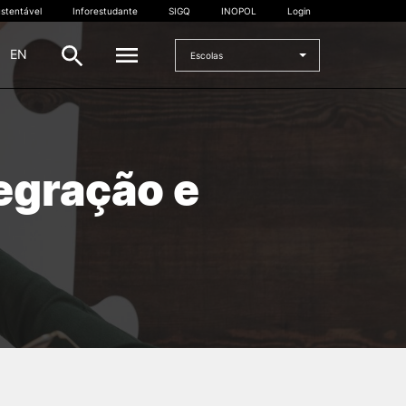
stentável
Inforestudante
SIGQ
INOPOL
Login
|
EN
Escolas
INTERNACIONAL
egração e
Estudante Internacional
os
Mobilidade Internacional
 e
Acordos Internacionais
Projetos
Eventos internacionais