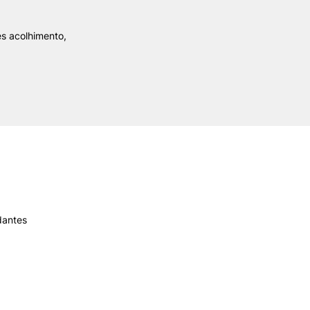
es acolhimento,
ALUMNI
mbra
udante
dantes
EVENTOS