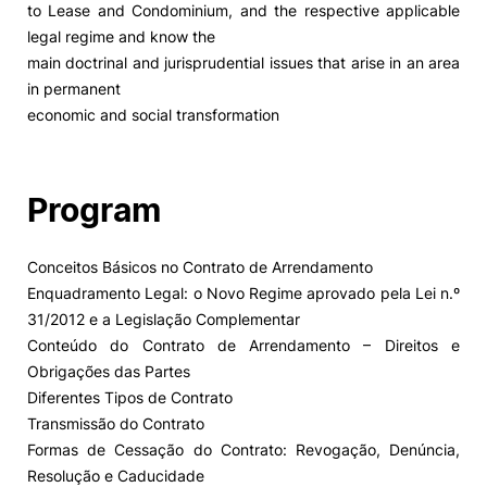
to Lease and Condominium, and the respective applicable
legal regime and know the
Social Action
main doctrinal and jurisprudential issues that arise in an area
in permanent
Alumni
economic and social transformation
RRP Projects
Program
©2026 Instituto Politécnico de Coimbra
Conceitos Básicos no Contrato de Arrendamento
Enquadramento Legal: o Novo Regime aprovado pela Lei n.º
31/2012 e a Legislação Complementar
mplaints
Terms & Conditions of Use
Projects Co-financed by the
Conteúdo do Contrato de Arrendamento – Direitos e
Obrigações das Partes
Diferentes Tipos de Contrato
Transmissão do Contrato
Formas de Cessação do Contrato: Revogação, Denúncia,
Resolução e Caducidade