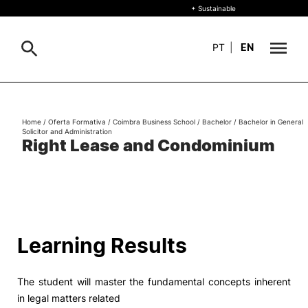
+ Sustainable
PT
|
EN
About
Search
Home
/
Oferta Formativa
/
Coimbra Business School
/
Bachelor
/
Bachelor in General
Solicitor and Administration
+ Sustainable
Right Lease and Condominium
Formative Offer
General
Study
International
Search
Learning Results
Living
The student will master the fundamental concepts inherent
R&D and Business
in legal matters related