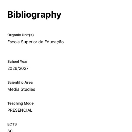
Social Action
Bibliography
Alumni
Organic Unit(s)
Escola Superior de Educação
RRP Projects
School Year
2026/2027
©2026 Instituto Politécnico de Coimbra
Scientific Area
mplaints
Terms & Conditions of Use
Projects Co-financed by the
Media Studies
Teaching Mode
PRESENCIAL
ECTS
60