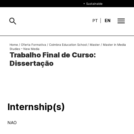
+ Sustainable
PT
|
EN
About
Home
/
Oferta Formativa
/
Coimbra Education School
/
Master
/
Master in Media
Search
Studies – New Media
Trabalho Final de Curso:
+ Sustainable
Dissertação
Formative Offer
General
Study
International
Search
Internship(s)
Living
NAO
R&D and Business