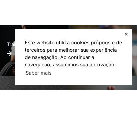
✕
Este website utiliza cookies próprios e de
Training Offer
Alumni
terceiros para melhorar sua experiência
de navegação. Ao continuar a
navegação, assumimos sua aprovação.
Saber mais
Living
Social Action