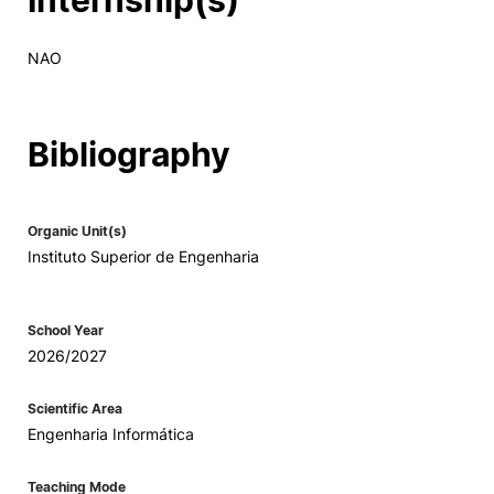
Internship(s)
Social Action
NAO
Alumni
Bibliography
RRP Projects
Organic Unit(s)
Instituto Superior de Engenharia
©2026 Instituto Politécnico de Coimbra
mplaints
Terms & Conditions of Use
Projects Co-financed by the
School Year
2026/2027
Scientific Area
Engenharia Informática
Teaching Mode