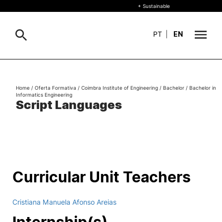
+ Sustainable
PT
|
EN
About
Search
Home
/
Oferta Formativa
/
Coimbra Institute of Engineering
/
Bachelor
/
Bachelor in
Informatics Engineering
+ Sustainable
Script Languages
Formative Offer
General
Study
International
Search
Curricular Unit Teachers
Living
Cristiana Manuela Afonso Areias
R&D and Business