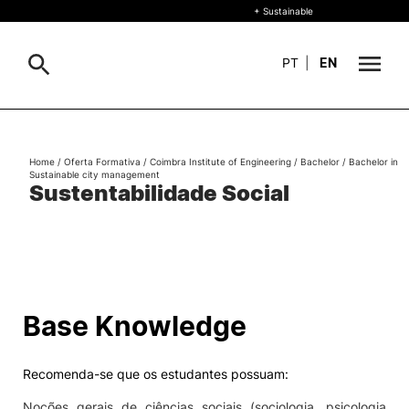
+ Sustainable
PT
|
EN
About
Search
Home
/
Oferta Formativa
/
Coimbra Institute of Engineering
/
Bachelor
/
Bachelor in
Sustainable city management
+ Sustainable
Sustentabilidade Social
Formative Offer
General
Study
International
Search
Base Knowledge
Living
Recomenda-se que os estudantes possuam:
R&D and Business
Noções gerais de ciências sociais (sociologia, psicologia