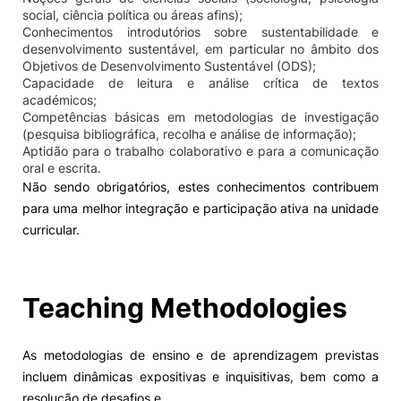
social, ciência política ou áreas afins);
Social Action
Conhecimentos introdutórios sobre sustentabilidade e
desenvolvimento sustentável, em particular no âmbito dos
Objetivos de Desenvolvimento Sustentável (ODS);
Alumni
Capacidade de leitura e análise crítica de textos
académicos;
Competências básicas em metodologias de investigação
RRP Projects
(pesquisa bibliográfica, recolha e análise de informação);
Aptidão para o trabalho colaborativo e para a comunicação
oral e escrita.
Não sendo obrigatórios, estes conhecimentos contribuem
para uma melhor integração e participação ativa na unidade
©2026 Instituto Politécnico de Coimbra
curricular.
mplaints
Terms & Conditions of Use
Projects Co-financed by the
Teaching Methodologies
As metodologias de ensino e de aprendizagem previstas
incluem dinâmicas expositivas e inquisitivas, bem como a
resolução de desafios e