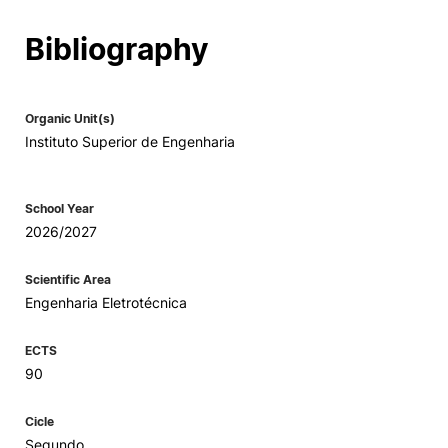
Social Action
Bibliography
Alumni
Organic Unit(s)
Instituto Superior de Engenharia
RRP Projects
School Year
2026/2027
©2026 Instituto Politécnico de Coimbra
Scientific Area
mplaints
Terms & Conditions of Use
Projects Co-financed by the
Engenharia Eletrotécnica
ECTS
90
Cicle
Segundo