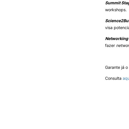
Summit Sta
Cartão Alumni
workshops.
Benefícios
FAQ’S
Science2Bu
Contactos
visa potenci
Portal de Emprego
Networking 
fazer
networ
Garante já o
Consulta
aqu