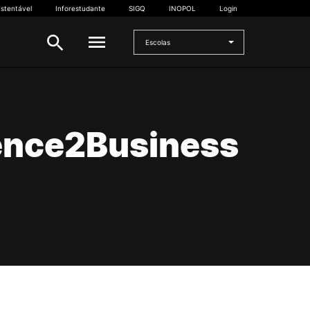
stentável
Inforestudante
SIGQ
INOPOL
Login
Escolas
INTERNACIONAL
ence2Business
Estudante Internacional
os
Mobilidade Internacional
 e
Acordos Internacionais
Projetos
Eventos internacionais