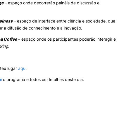
ge
– espaço onde decorrerão painéis de discussão e
Impulso Adultos
Acessibilidades
Alojamento
siness
– espaço de interface entre ciência e sociedade, que
Eficiência Energética
ar a difusão de conhecimento e a inovação.
Farm4Future
UPCoimbra+Sucesso
& Coffee
– espaço onde os participantes poderão interagir e
inov3p – Centro de Inovação
king
.
Pedagógica
 teu lugar
aqui
.
i
o programa e todos os detalhes deste dia.