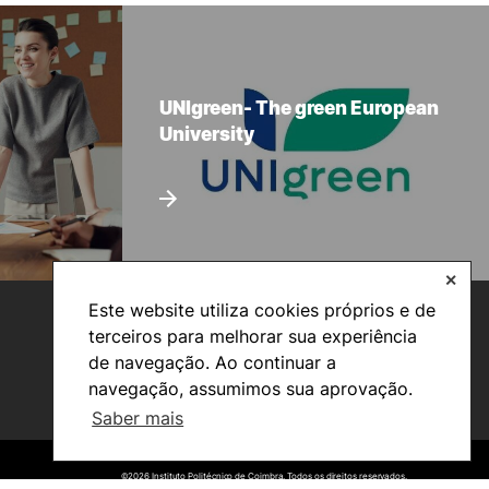
UNIgreen- The green European
University
✕
Este website utiliza cookies próprios e de
terceiros para melhorar sua experiência
de navegação. Ao continuar a
navegação, assumimos sua aprovação.
Saber mais
©2026 Instituto Politécnico de Coimbra. Todos os direitos reservados.
©2026 Instituto Politécnico de Coimbra. Todos os direitos reservados.
Viver