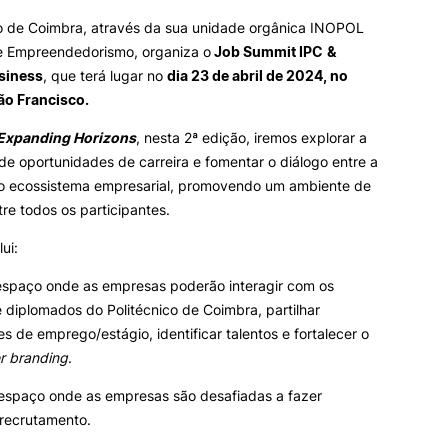
co de Coimbra, através da sua unidade orgânica INOPOL
ormativa
Geral
 Empreendedorismo, organiza o
Job Summit IPC
&
II&D E EMPRESAS
AÇÃO SOCIAL
siness
, que terá lugar no
dia 23 de abril de 2024, no
o Francisco.
Empresas
Apresentação SAS UPCoi
Pesquisa
Expanding Horizons
, nesta 2ª edição, iremos explorar a
INOPOL Academia de
Empreendedorismo
Gabinete de Apoio ao Est
de oportunidades de carreira e fomentar o diálogo entre a
– GAE
i2A - Instituto de Investigação
o ecossistema empresarial, promovendo um ambiente de
Aplicada
Apoios Sociais Diretos
tre todos os participantes.
Produção Científica
Alojamento
Coimbra iTEC
Alimentação
ui:
Saúde & Bem-Estar
Observatório
espaço onde as empresas poderão interagir com os
Projetos
 diplomados do Politécnico de Coimbra, partilhar
s de emprego/estágio, identificar talentos e fortalecer o
r branding
.
espaço onde as empresas são desafiadas a fazer
PROJETOS PRR
MAGAZINE
recrutamento.
as
Impulso Jovens STEAM e