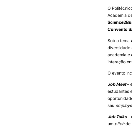
O Politécni
Oferta F
Academia de
VIVER
Science2Bu
Convento Sã
Razões para escolher a
UPCoimbra
Sob o tema
Coimbra
diversidade 
Oliveira do Hospital
academia e 
Desporto
interação en
Cultura
Associações de Estudantes
O evento incl
Vida Académica
Job Meet
– 
Tunas Académicas
estudantes e
Informações Úteis
oportunidade
seu
employe
Job Talks
– 
Missão e objetivos
um
pitch
de 
Podcast “Quintas Académic
com Alumni”