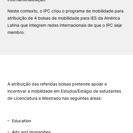
Alumni
Neste contexto
,
o IPC criou o programa de mobilidade para
atribuição de 4 bolsas de mobilidade para IES da América
Latina que integrem redes internacionais de que o IPC seja
Projetos PRR
membro.
Magazine
Eventos
A atribuição das referidas bolsas pretende apoiar e
©2026 Instituto Politécnico de Coimbra
incentivar a mobilidade em Estudos/Estágio de estudantes
de Licenciatura e Mestrado nas seguintes áreas:
nião Europeia
Política de Privacidade e Cookies
Sugestões,
ncias
–
Education
–
Arts and Humanities