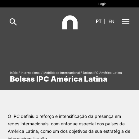
Login
PT
|
EN
Sobre
Pesquisa
Estudar
Início
/
Internacional
/
Mobilidade Internacional
/
Bolsas IPC América Latina
Oferta Formativa
Geral
Bolsas IPC América Latina
Internacional
Viver
Pesquisa
II&D e Empresas
O IPC definiu o reforço e intensificação da presença em
redes internacionais, com enfoque especial nos países da
América Latina, como um dos objetivos da sua estratégia de
Ação Social
internacionalização.