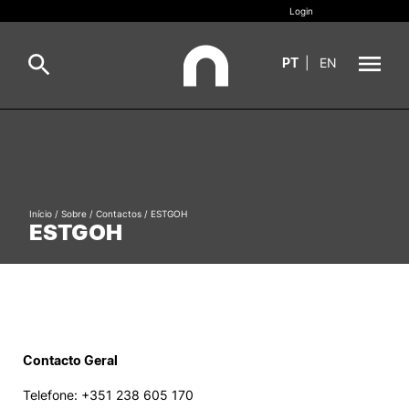
Login
PT
|
EN
Sobre
Pesquisa
Estudar
Início
/
Sobre
/
Contactos
/
ESTGOH
Oferta Formativa
Geral
ESTGOH
Internacional
Viver
Pesquisa
II&D e Empresas
Contacto Geral
Ação Social
Telefone: +351 238 605 170