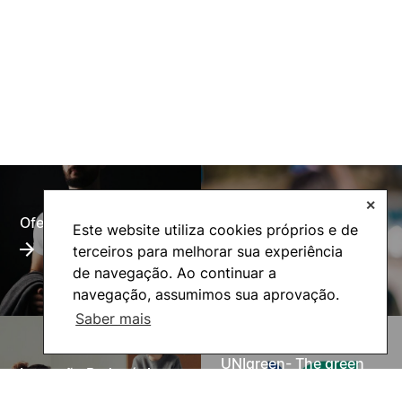
✕
Oferta Formativa
Alumni
Este website utiliza cookies próprios e de
terceiros para melhorar sua experiência
de navegação. Ao continuar a
navegação, assumimos sua aprovação.
Saber mais
UNIgreen- The green
Inovação Pedagógica
European University