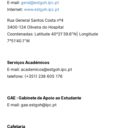
E-mail:
geral@estgoh.ipc.pt
Internet:
www.estgoh.ipc.pt
Alumni
Rua General Santos Costa nº4
Projetos PRR
3400-124 Oliveira do Hospital
Coordenadas: Latitude 40°21’39.6″N| Longitude
7°51’40.1″W
Magazine
Eventos
Serviços Académicos
E-mail:
academicos@estgoh.ipc.pt
telefone: (+351) 238 605 176
©2026 Instituto Politécnico de Coimbra
GAE : Gabinete de Apoio ao Estudante
nião Europeia
Política de Privacidade e Cookies
Sugestões,
E-mail:
gae.estgoh@ipc.pt
ncias
Cafetaria