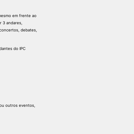
 mesmo em frente ao
ALUMNI
r 3 andares,
 concertos, debates,
mbra
udante
dantes do IPC
 ou outros eventos,
EVENTOS