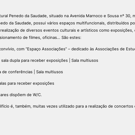
ormativa
Geral
tural Penedo da Saudade, situado na Avenida Marnoco e Sousa nº 30,
II&D E EMPRESAS
AÇÃO SOCIAL
edo da Saudade, possui vários espaços multifuncionais, distribuídos po
Pesquisa
realização de diversos eventos culturais e artísticos como exposições,
Empresas
Apresentação SAS UPCoi
isionamento de filmes, oficinas… São estes:
INOPOL Academia de
Empreendedorismo
Gabinete de Apoio ao Est
 convívio, com “Espaço Associações” – dedicado às Associações de Estu
– GAE
i2A - Instituto de Investigação
Aplicada
Apoios Sociais Diretos
 sala dupla para receber exposições | Sala multiusos
Produção Científica
Alojamento
a de conferências | Sala multiusos
Coimbra iTEC
Alimentação
Saúde & Bem-Estar
salas para receber exposições
Observatório
Projetos
dares dispõem de W/C.
ifício é, também, muitas vezes utilizado para a realização de concertos
PROJETOS PRR
MAGAZINE
as
Impulso Jovens STEAM e