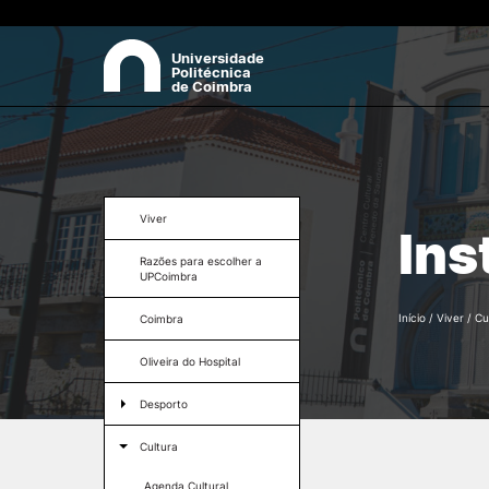
Universidade
Politécnica
de Coimbra
SOBRE
Pes
Apresentação
Viver
Ins
Órgãos
Razões para escolher a
Recursos Humanos
UPCoimbra
+ Sustentável
Comissão de Ética do Instit
Início
/
Viver
/
Cu
Coimbra
Politécnico de Coimbra
Comissão para a Igualdade
Oliveira do Hospital
Género e Não Discriminaçã
Documentos
Desporto
Legislação de Referência
Ginásio da Universidade
Identidade Visual.
Cultura
Politécnica de Coimbra
Contactos
Agenda Cultural