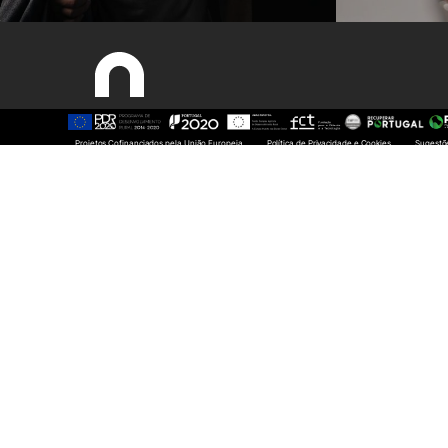
Mapa do site
Projetos Cofinanciados pela União Europeia
Projetos Cofinanciados pela União Europeia
Política de Privacidade e Cookies
Política de Privacidade e Cookies
Sugestõe
Sugest
Sobre
Estudar
Apresentação
Novos est
Órgãos
Licenciatu
Comissão de Ética da
Mestrado
Universidade Politécnica de
Doutoram
Coimbra
CTeSP
Comissão para a Igualdade de
Calendário
Género e Não Discriminação
Bolsas de 
Recursos Humanos
Legislaçã
Qualidade
Reconheci
Documentos
Diplomas 
Legislação de Referência
FAQS
Manual de Identidade Visual e
logótipos