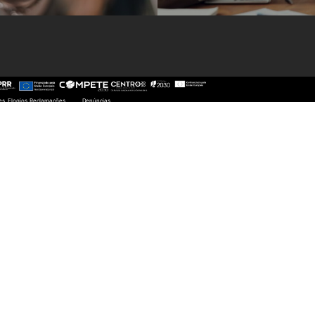
s, Elogios, Reclamações
ões, Elogios, Reclamações
Denúncias
Denúncias
Internacional
udantes
Estudante Internacional
ras
Mobilidade Internacional
s
Acordos Internacionais
entos
Projetos
Eventos internacionais
s | Propinas
Mérito
o | Regulamentos
mento de Graus e
Estrangeiros