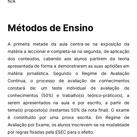
N/A
Alumni
Métodos de Ensino
Projetos PRR
A primeira metade da aula centra-se na exposição da
Magazine
matéria a leccionar e completa-se na segunda, de aplicação
dos conteúdos, cabendo aos alunos partirem da teoria
Eventos
apresentada de forma a demonstrarem as suas aptidões em
matéria jornalística. Segundo o Regime de Avaliação
Contínua, o processo de avaliação de conhecimentos
constará de: um teste individual de avaliação de
©2026 Instituto Politécnico de Coimbra
conhecimentos (50%) e trabalho(s) teórico-prático(s), a
serem apresentados na aula e por escrito, a partir de
nião Europeia
Política de Privacidade e Cookies
Sugestões,
tema(s) proposto(s) (restantes 50% da nota final). O exame
ncias
é constituído por uma prova escrita. Em Regime de
Avaliação por Exame, os alunos inscrevem-se na modalidade
por regras fixadas pela ESEC para o efeito.