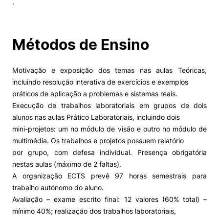
.
Alumni
Métodos de Ensino
Projetos PRR
Motivação e exposição dos temas nas aulas Teóricas,
Magazine
incluindo resolução interativa de exercícios e exemplos
práticos de aplicação a problemas e sistemas reais.
Eventos
Execução de trabalhos laboratoriais em grupos de dois
alunos nas aulas Prático Laboratoriais, incluindo dois
mini-projetos: um no módulo de visão e outro no módulo de
multimédia. Os trabalhos e projetos possuem relatório
©2026 Instituto Politécnico de Coimbra
por grupo, com defesa individual. Presença obrigatória
nestas aulas (máximo de 2 faltas).
nião Europeia
Política de Privacidade e Cookies
Sugestões,
A organização ECTS prevê 97 horas semestrais para
ncias
trabalho autónomo do aluno.
Avaliação – exame escrito final: 12 valores (60% total) –
mínimo 40%; realização dos trabalhos laboratoriais,