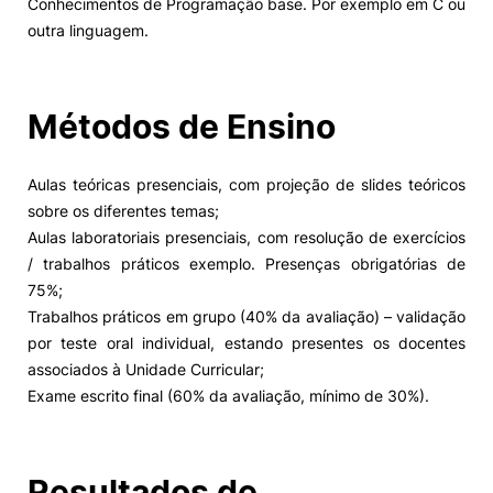
Conhecimentos de Programação base. Por exemplo em C ou
outra linguagem.
Alumni
Projetos PRR
Métodos de Ensino
Magazine
Aulas teóricas presenciais, com projeção de slides teóricos
sobre os diferentes temas;
Eventos
Aulas laboratoriais presenciais, com resolução de exercícios
/ trabalhos práticos exemplo. Presenças obrigatórias de
75%;
Trabalhos práticos em grupo (40% da avaliação) – validação
©2026 Instituto Politécnico de Coimbra
por teste oral individual, estando presentes os docentes
associados à Unidade Curricular;
nião Europeia
Política de Privacidade e Cookies
Sugestões,
Exame escrito final (60% da avaliação, mínimo de 30%).
ncias
Resultados de