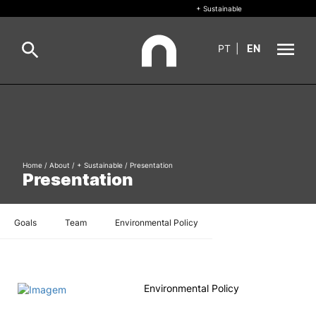
+ Sustainable
PT
|
EN
About
Search
+ Sustainable
Home
/
About
/
+ Sustainable
/
Presentation
Formative Offer
General
Presentation
Study
International
Goals
Team
Environmental Policy
Search
Living
Environmental Policy
R&D and Business