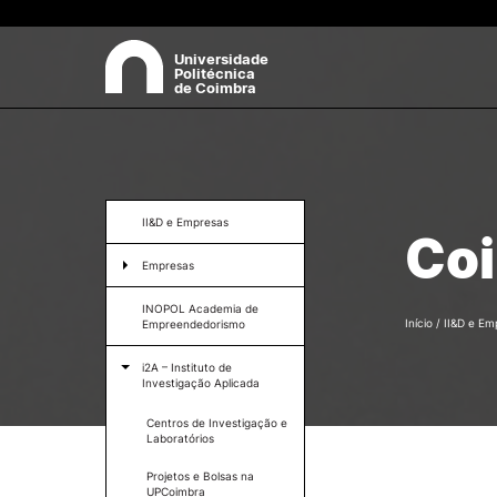
Universidade
Politécnica
de Coimbra
SOBRE
Pes
Apresentação
II&D e Empresas
Coi
Órgãos
Empresas
Recursos Humanos
+ Sustentável
Balcão Empresas
INOPOL Academia de
Comissão de Ética do Instit
Início
/
II&D e Em
Empreendedorismo
Politécnico de Coimbra
Formação
Comissão para a Igualdade
i2A – Instituto de
Género e Não Discriminaçã
Serviços
Investigação Aplicada
Documentos
@GIR – Gabinetes de
Centros de Investigação e
Legislação de Referência
Inovação Regional
Laboratórios
Identidade Visual.
Eventos e Notícias
Projetos e Bolsas na
Contactos
UPCoimbra