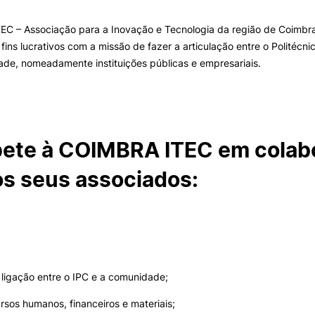
TEC – Associação para a Inovação e Tecnologia da região de Coimbr
fins lucrativos com a missão de fazer a articulação entre o Politécn
II&D E EMPRESAS
AÇÃO SOCIAL
ormativa
Geral
de, nomeadamente instituições públicas e empresariais.
Empresas
Apresentação SAS UPCoi
INOPOL Academia de
Empreendedorismo
Gabinete de Apoio ao Est
Pesquisa
– GAE
i2A - Instituto de Investigação
Aplicada
Apoios Sociais Diretos
ete à COIMBRA ITEC em colab
Produção Científica
Alojamento
Coimbra iTEC
Alimentação
s seus associados:
Saúde & Bem-Estar
Observatório
Projetos
ligação entre o IPC e a comunidade;
PROJETOS PRR
MAGAZINE
as
rsos humanos, financeiros e materiais;
Impulso Jovens STEAM e