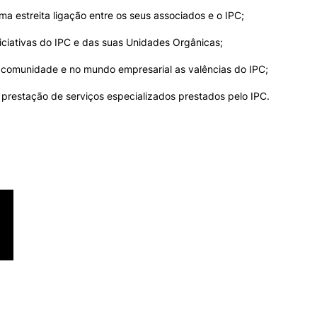
Impulso Adultos
a estreita ligação entre os seus associados e o IPC;
Acessibilidades
niciativas do IPC e das suas Unidades Orgânicas;
Alojamento
Eficiência Energética
 comunidade e no mundo empresarial as valências do IPC;
Farm4Future
UPCoimbra+Sucesso
prestação de serviços especializados prestados pelo IPC.
inov3p – Centro de Inovação
Pedagógica