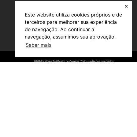
✕
Este website utiliza cookies próprios e de
terceiros para melhorar sua experiência
de navegação. Ao continuar a
navegação, assumimos sua aprovação.
Saber mais
Viver
Razões para escolher a
©2026 Instituto Politécnico de Coimbra. Todos os direitos reservados.
©2026 Instituto Politécnico de Coimbra. Todos os direitos reservados.
UPCoimbra
Coimbra
Oliveira do Hospital
Cultura
Desporto
Associações de Estudantes
Vida Académica
Informações Úteis