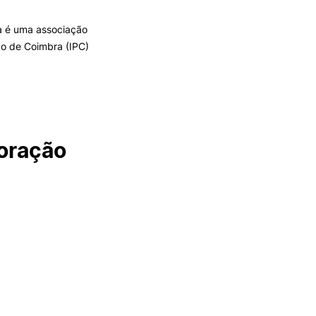
a é uma associação
ico de Coimbra (IPC)
ALUMNI
mbra
udante
oração
EVENTOS