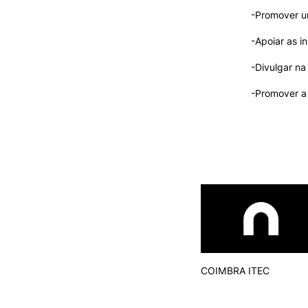
Cartão Alumni
-Promover um
Benefícios
FAQ’S
-Apoiar as i
Contactos
-Divulgar na
Portal de Emprego
-Promover a 
COIMBRA ITEC