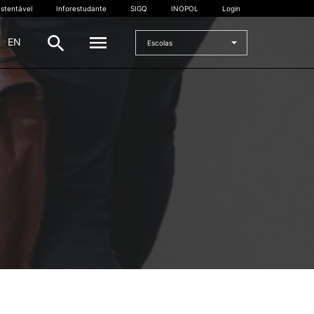
stentável
Inforestudante
SIGQ
INOPOL
Login
|
EN
Escolas
INTERNACIONAL
Estudante Internacional
os
Mobilidade Internacional
 e
Acordos Internacionais
Projetos
Eventos internacionais