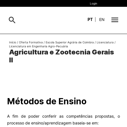
Login
PT
|
EN
Sobre
Início
/
Oferta Formativa
/
Escola Superior Agrária de Coimbra
/
Licenciatura
/
Pesquisa
Licenciatura em Engenharia Agro-Pecuária
Agricultura e Zootecnia Gerais
Estudar
II
Oferta Formativa
Geral
Internacional
Viver
Pesquisa
Métodos de Ensino
II&D e Empresas
A fim de poder conferir as competências propostas, o
Ação Social
processo de ensino/aprendizagem baseia-se em: