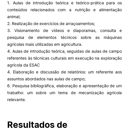
1. Aulas de introdução teórica e teórico-prática para os
conteúdos relacionados com a nutrição e alimentação
Alumni
animal;
2. Realização de exercícios de arraçoamentos;
Projetos PRR
3. Visionamento de vídeos e diaporamas, consulta e
pesquisa de elementos técnicos sobre as máquinas
Magazine
agrícolas mais utilizadas em agricultura.
4. Aulas de introdução teórica, seguidas de aulas de campo
referentes às técnicas culturais em execução na exploração
Eventos
agrícola da ESAC
4. Elaboração e discussão de relatórios: um referente aos
assuntos abordados nas aulas de campo;
©2026 Instituto Politécnico de Coimbra
6. Pesquisa bibliográfica, elaboração e apresentação de um
trabalho: um sobre um tema de mecanização agrícola
relevante.
nião Europeia
Política de Privacidade e Cookies
Sugestões,
ncias
Resultados de