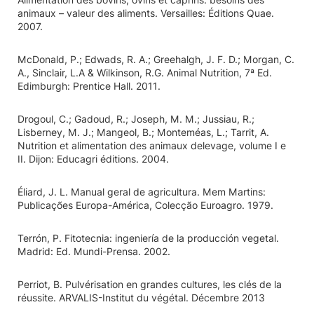
animaux – valeur des aliments. Versailles: Éditions Quae.
2007.
McDonald, P.; Edwads, R. A.; Greehalgh, J. F. D.; Morgan, C.
A., Sinclair, L.A & Wilkinson, R.G. Animal Nutrition, 7ª Ed.
Edimburgh: Prentice Hall. 2011.
Drogoul, C.; Gadoud, R.; Joseph, M. M.; Jussiau, R.;
Lisberney, M. J.; Mangeol, B.; Monteméas, L.; Tarrit, A.
Nutrition et alimentation des animaux delevage, volume I e
II. Dijon: Educagri éditions. 2004.
Éliard, J. L. Manual geral de agricultura. Mem Martins:
Publicações Europa-América, Colecção Euroagro. 1979.
Terrón, P. Fitotecnia: ingeniería de la producción vegetal.
Madrid: Ed. Mundi-Prensa. 2002.
Perriot, B. Pulvérisation en grandes cultures, les clés de la
réussite. ARVALIS-Institut du végétal. Décembre 2013