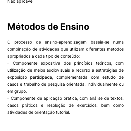
Não aplicável
Alumni
Métodos de Ensino
Projetos PRR
O processo de ensino-aprendizagem baseia-se numa
Magazine
combinação de atividades que utilizam diferentes métodos
apropriados a cada tipo de conteúdo:
Eventos
– Componente expositiva dos princípios teóricos, com
utilização de meios audiovisuais e recurso a estratégias de
exposição participada, complementada com estudo de
casos e trabalho de pesquisa orientada, individualmente ou
©2026 Instituto Politécnico de Coimbra
em grupo.
– Componente de aplicação prática, com análise de textos,
nião Europeia
Política de Privacidade e Cookies
Sugestões,
casos práticos e resolução de exercícios, bem como
ncias
atividades de orientação tutorial.