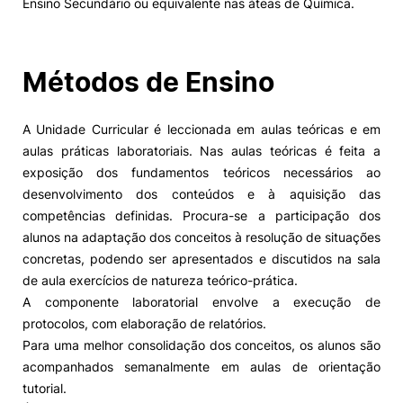
Ensino Secundário ou equivalente nas áteas de Química.
Alumni
Métodos de Ensino
Projetos PRR
A Unidade Curricular é leccionada em aulas teóricas e em
Magazine
aulas práticas laboratoriais. Nas aulas teóricas é feita a
exposição dos fundamentos teóricos necessários ao
Eventos
desenvolvimento dos conteúdos e à aquisição das
competências definidas. Procura-se a participação dos
alunos na adaptação dos conceitos à resolução de situações
concretas, podendo ser apresentados e discutidos na sala
©2026 Instituto Politécnico de Coimbra
de aula exercícios de natureza teórico-prática.
A componente laboratorial envolve a execução de
nião Europeia
Política de Privacidade e Cookies
Sugestões,
protocolos, com elaboração de relatórios.
ncias
Para uma melhor consolidação dos conceitos, os alunos são
acompanhados semanalmente em aulas de orientação
tutorial.