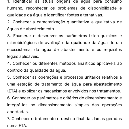
1. Identificar as atuais origens de água para consumo
humano, reconhecer os problemas de disponibilidade e
Alumni
qualidade da água e identificar fontes alternativas.
2. Conhecer a caracterização quantitativa e qualitativa de
Projetos PRR
águas de abastecimento.
3. Enumerar e descrever os parâmetros físico-químicos e
microbiológicos de avaliação da qualidade da água de um
Magazine
ecossistema, da água de abastecimento e os requisitos
legais aplicáveis.
Eventos
4. Conhecer os diferentes métodos analíticos aplicáveis ao
controlo da qualidade da água.
5. Conhecer as operações e processos unitários relativos a
uma estação de tratamento de água para abastecimento
©2026 Instituto Politécnico de Coimbra
(ETA) e explicar os mecanismos envolvidos nos tratamentos.
6. Conhecer os parâmetros e critérios de dimensionamento e
nião Europeia
Política de Privacidade e Cookies
Sugestões,
integrá-los no dimensionamento simples das operações
ncias
abordadas.
7. Conhecer o tratamento e destino final das lamas geradas
numa ETA.