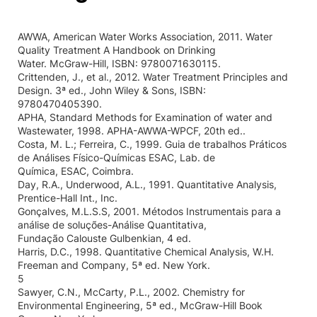
AWWA, American Water Works Association, 2011. Water
Quality Treatment A Handbook on Drinking
Water. McGraw-Hill, ISBN: 9780071630115.
Crittenden, J., et al., 2012. Water Treatment Principles and
Design. 3ª ed., John Wiley & Sons, ISBN:
9780470405390.
APHA, Standard Methods for Examination of water and
Wastewater, 1998. APHA-AWWA-WPCF, 20th ed..
Costa, M. L.; Ferreira, C., 1999. Guia de trabalhos Práticos
de Análises Físico-Químicas ESAC, Lab. de
Química, ESAC, Coimbra.
Day, R.A., Underwood, A.L., 1991. Quantitative Analysis,
Prentice-Hall Int., Inc.
Gonçalves, M.L.S.S, 2001. Métodos Instrumentais para a
análise de soluções-Análise Quantitativa,
Fundação Calouste Gulbenkian, 4 ed.
Harris, D.C., 1998. Quantitative Chemical Analysis, W.H.
Freeman and Company, 5ª ed. New York.
5
Sawyer, C.N., McCarty, P.L., 2002. Chemistry for
Environmental Engineering, 5ª ed., McGraw-Hill Book