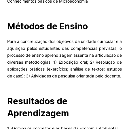
Conhecimentos básicos de Microeconomia
Alumni
Métodos de Ensino
Projetos PRR
Para a concretização dos objetivos da unidade curricular e a
Magazine
aquisição pelos estudantes das competências previstas, o
processo de ensino aprendizagem assenta na articulação de
Eventos
diversas metodologias: 1) Exposição oral; 2) Resolução de
aplicações práticas (exercícios; análise de textos; estudos
de caso); 3) Atividades de pesquisa orientada pelo docente.
©2026 Instituto Politécnico de Coimbra
Resultados de
nião Europeia
Política de Privacidade e Cookies
Sugestões,
ncias
Aprendizagem
1 -Domina os conceitos e as bases da Economia Ambiental