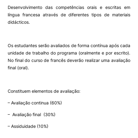
Desenvolvimento das competências orais e escritas em
Alumni
língua francesa através de diferentes tipos de materiais
didácticos.
Projetos PRR
Os estudantes serão avaliados de forma contínua após cada
Magazine
unidade de trabalho do programa (oralmente e por escrito).
No final do curso de francês deverão realizar uma avaliação
Eventos
final (oral).
©2026 Instituto Politécnico de Coimbra
Constituem elementos de avaliação:
– Avaliação continua (60%)
nião Europeia
Política de Privacidade e Cookies
Sugestões,
ncias
– Avaliação final (30%)
– Assiduidade (10%)