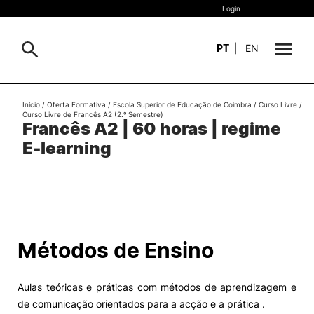
Login
PT
|
EN
Sobre
Início
/
Oferta Formativa
/
Escola Superior de Educação de Coimbra
/
Curso Livre
/
Pesquisa
Curso Livre de Francês A2 (2.º Semestre)
Francês A2 | 60 horas | regime
Estudar
E-learning
Oferta Formativa
Geral
Internacional
Viver
Pesquisa
Métodos de Ensino
II&D e Empresas
Aulas teóricas e práticas com métodos de aprendizagem e
Ação Social
de comunicação orientados para a acção e a prática .