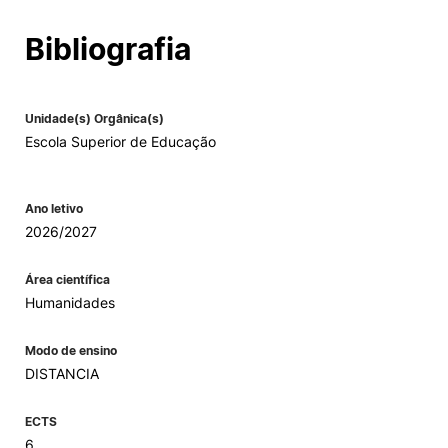
Alumni
Bibliografia
Projetos PRR
Unidade(s) Orgânica(s)
Escola Superior de Educação
Magazine
Eventos
Ano letivo
2026/2027
Área científica
©2026 Instituto Politécnico de Coimbra
Humanidades
Modo de ensino
nião Europeia
Política de Privacidade e Cookies
Sugestões,
ncias
DISTANCIA
ECTS
6