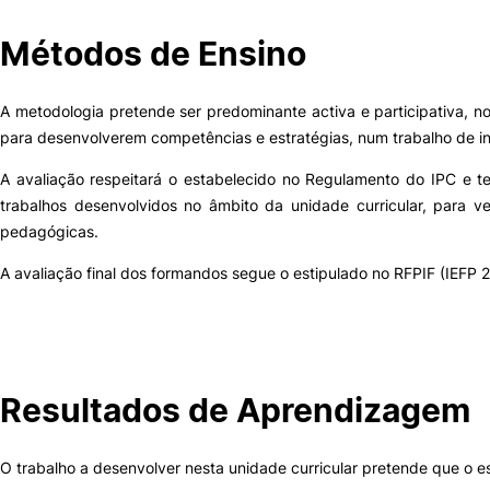
Alumni
Métodos de Ensino
Projetos PRR
A metodologia pretende ser predominante activa e participativa, 
para desenvolverem competências e estratégias, num trabalho de in
Magazine
A avaliação respeitará o estabelecido no Regulamento do IPC e t
trabalhos desenvolvidos no âmbito da unidade curricular, para v
Eventos
pedagógicas.
A avaliação final dos formandos segue o estipulado no RFPIF (IEFP 2
©2026 Instituto Politécnico de Coimbra
nião Europeia
Política de Privacidade e Cookies
Sugestões,
Resultados de Aprendizagem
ncias
O trabalho a desenvolver nesta unidade curricular pretende que o 