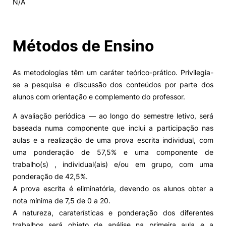
N/A
Alumni
Métodos de Ensino
Projetos PRR
As metodologias têm um caráter teórico-prático. Privilegia-
Magazine
se a pesquisa e discussão dos conteúdos por parte dos
alunos com orientação e complemento do professor.
Eventos
A avaliação periódica — ao longo do semestre letivo, será
baseada numa componente que inclui a participação nas
aulas e a realização de uma prova escrita individual, com
©2026 Instituto Politécnico de Coimbra
uma ponderação de 57,5% e uma componente de
trabalho(s) , individual(ais) e/ou em grupo, com uma
ponderação de 42,5%.
nião Europeia
Política de Privacidade e Cookies
Sugestões,
ncias
A prova escrita é eliminatória, devendo os alunos obter a
nota mínima de 7,5 de 0 a 20.
A natureza, caraterísticas e ponderação dos diferentes
trabalhos será objeto de análise na primeira aula e a