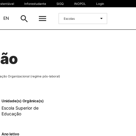
stentável
Inforestudante
SIGQ
INOPOL
Login
|
EN
Escolas
INTERNACIONAL
ção
Estudante Internacional
os
Mobilidade Internacional
 e
Acordos Internacionais
ção Organizacional (regime pós-laboral)
Projetos
Eventos internacionais
Unidade(s) Orgânica(s)
Escola Superior de
Educação
Ano letivo