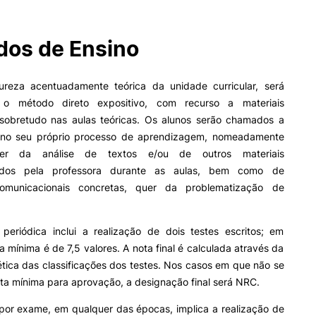
os de Ensino
II&D E EMPRESAS
AÇÃO SOCIAL
Empresas
Apresentação SAS UPCoi
reza acentuadamente teórica da unidade curricular, será
INOPOL Academia de
do o método direto expositivo, com recurso a materiais
Empreendedorismo
Gabinete de Apoio ao Est
 sobretudo nas aulas teóricas. Os alunos serão chamados a
– GAE
i2A - Instituto de Investigação
Aplicada
Apoios Sociais Diretos
 no seu próprio processo de aprendizagem, nomeadamente
Produção Científica
Alojamento
uer da análise de textos e/ou de outros materiais
Coimbra iTEC
Alimentação
izados pela professora durante as aulas, bem como de
Saúde & Bem-Estar
comunicacionais concretas, quer da problematização de
Observatório
ormativa
Geral
Projetos
 periódica inclui a realização de dois testes escritos; em
 mínima é de 7,5 valores. A nota final é calculada através da
Pesquisa
tica das classificações dos testes. Nos casos em que não se
ta mínima para aprovação, a designação final será NRC.
PROJETOS PRR
MAGAZINE
as
 por exame, em qualquer das épocas, implica a realização de
Impulso Jovens STEAM e