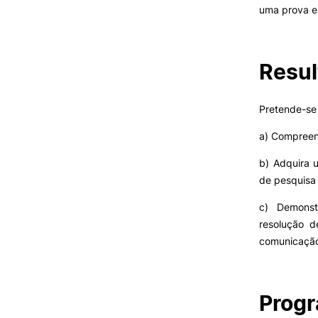
Cartão Alumni
uma prova es
Benefícios
FAQ’S
Contactos
Resul
Portal de Emprego
Pretende-se 
a) Compreen
b) Adquira u
de pesquisa 
c) Demonst
resolução d
comunicaçã
Prog