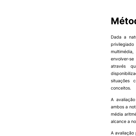
Métod
VIVER
Razões para escolher a
Dada a natu
UPCoimbra
privilegia
Coimbra
multimédia,
Oliveira do Hospital
envolver-se
Desporto
através q
Cultura
disponibil
Associações de Estudantes
situações 
Vida Académica
conceitos.
Tunas Académicas
Oferta F
Informações Úteis
A avaliação
ambos a nota
média aritmé
Missão e objetivos
alcance a no
Podcast “Quintas Académic
com Alumni”
A avaliação