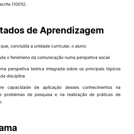
crita (100%).
Impulso Adultos
Acessibilidades
Alojamento
Eficiência Energética
tados de Aprendizagem
Farm4Future
UPCoimbra+Sucesso
inov3p – Centro de Inovação
que, concluída a unidade curricular, o aluno:
Pedagógica
da o fenómeno da comunicação numa perspetiva social
ma perspetiva teórica integrada sobre os principais tópicos
da disciplina
re capacidade de aplicação desses conhecimentos na
e problemas de pesquisa e na realização de práticas de
o.
rama