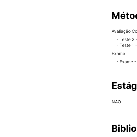
Métod
Avaliação Co
- Teste 2 
- Teste 1 
Exame
- Exame -
Estág
NAO
Biblio