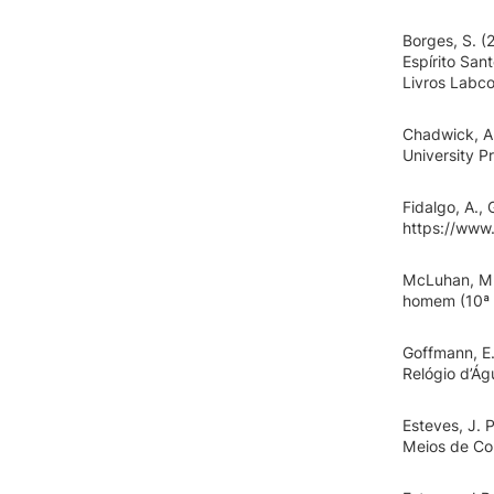
Borges, S. (
Espírito San
Livros Labc
Chadwick, A.
University P
Fidalgo, A.,
https://www
McLuhan, M.
homem (10ª e
Goffmann, E.
Relógio d’Ág
Esteves, J. 
Meios de Com