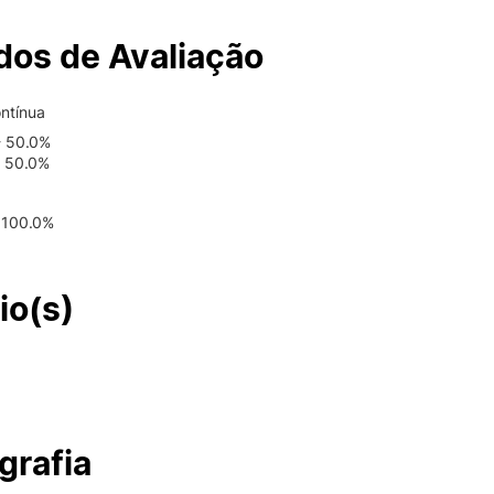
os de Avaliação
ntínua
- 50.0%
- 50.0%
 100.0%
io(s)
grafia