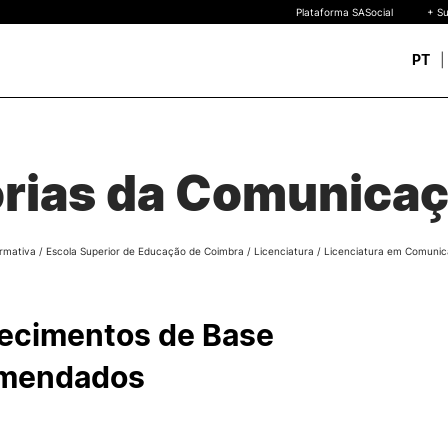
Plataforma SASocial
+ Su
PT
Novos estudantes
ESTUDAR
Calendários | Propinas
quisa
rias da Comunica
Bolsas de Mérito
Oferta Formativa
Legislação | Regulament
Reconhecimento de Graus
rmativa
/
Escola Superior de Educação de Coimbra
/
Licenciatura
/
Licenciatura em Comunica
Diplomas Estrangeiros
FAQS
uto
 de
ecimentos de Base
o
mendados