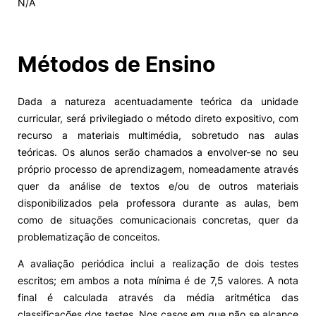
N/A
Alumni
Métodos de Ensino
Projetos PRR
Dada a natureza acentuadamente teórica da unidade
Magazine
curricular, será privilegiado o método direto expositivo, com
recurso a materiais multimédia, sobretudo nas aulas
Eventos
teóricas. Os alunos serão chamados a envolver-se no seu
próprio processo de aprendizagem, nomeadamente através
quer da análise de textos e/ou de outros materiais
disponibilizados pela professora durante as aulas, bem
©2026 Instituto Politécnico de Coimbra
como de situações comunicacionais concretas, quer da
problematização de conceitos.
nião Europeia
Política de Privacidade e Cookies
Sugestões,
ncias
A avaliação periódica inclui a realização de dois testes
escritos; em ambos a nota mínima é de 7,5 valores. A nota
final é calculada através da média aritmética das
classificações dos testes. Nos casos em que não se alcance