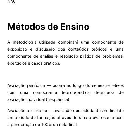
N/A
Alumni
Métodos de Ensino
Projetos PRR
A metodologia utilizada combinará uma componente de
Magazine
exposição e discussão dos conteúdos teóricos e uma
componente de análise e resolução prática de problemas,
Eventos
exercícios e casos práticos.
Avaliação periódica — ocorre ao longo do semestre letivos
©2026 Instituto Politécnico de Coimbra
com uma componente teórico/prática deteste(s) de
avaliação individual (frequência);
nião Europeia
Política de Privacidade e Cookies
Sugestões,
ncias
Avaliação por exame — avaliação dos estudantes no final de
um período de formação através de uma prova escrita com
a ponderação de 100% da nota final.