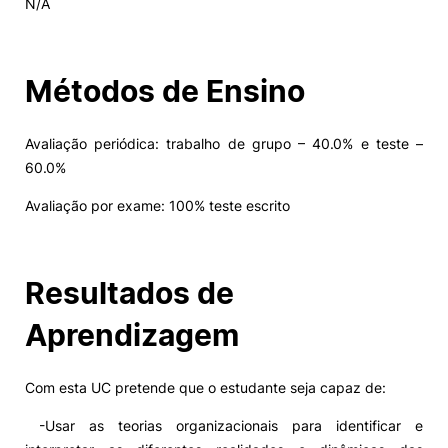
N/A
Alumni
Métodos de Ensino
Projetos PRR
Avaliação periódica: trabalho de grupo – 40.0% e teste –
Magazine
60.0%
Avaliação por exame: 100% teste escrito
Eventos
Resultados de
©2026 Instituto Politécnico de Coimbra
Aprendizagem
nião Europeia
Política de Privacidade e Cookies
Sugestões,
ncias
Com esta UC pretende que o estudante seja capaz de:
-Usar as teorias organizacionais para identificar e