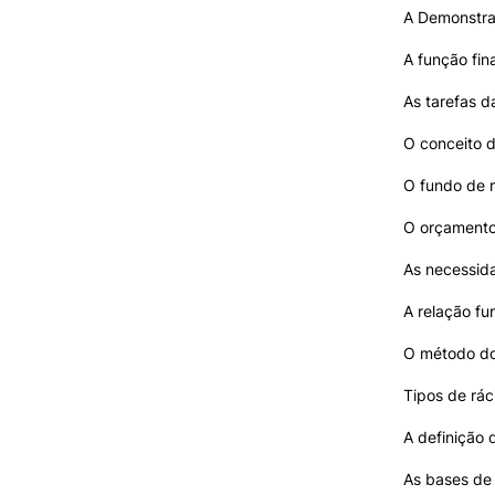
A Demonstra
A função fin
As tarefas d
O conceito d
O fundo de m
O orçamento
As necessid
A relação fu
O método do
Tipos de rác
A definição 
As bases de