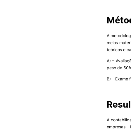
Métod
VIVER
Razões para escolher a
A metodologi
UPCoimbra
meios materi
Coimbra
teóricos e c
Oliveira do Hospital
Desporto
A) – Avalia
Cultura
peso de 50
Associações de Estudantes
Vida Académica
B) – Exame f
Tunas Académicas
Informações Úteis
Oferta F
Resul
Missão e objetivos
A contabili
Podcast “Quintas Académic
empresas.
com Alumni”