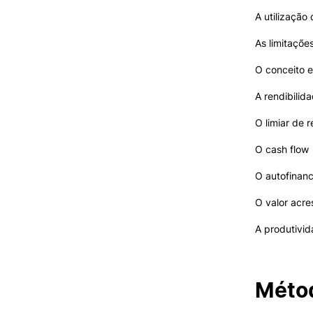
A utilização 
As limitaçõe
O conceito e
A rendibilid
O limiar de 
O cash flow
O autofinan
O valor acr
A produtivi
Métod