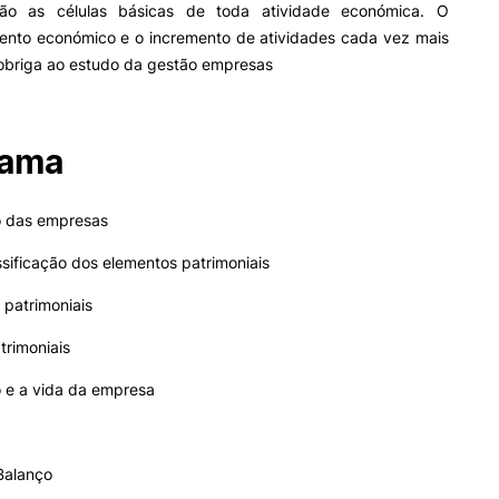
ão as células básicas de toda atividade económica. O
Impulso Adultos
ento económico e o incremento de atividades cada vez mais
Acessibilidades
obriga ao estudo da gestão empresas
Alojamento
Eficiência Energética
Farm4Future
UPCoimbra+Sucesso
rama
inov3p – Centro de Inovação
Pedagógica
o das empresas
sificação dos elementos patrimoniais
 patrimoniais
trimoniais
o e a vida da empresa
Balanço