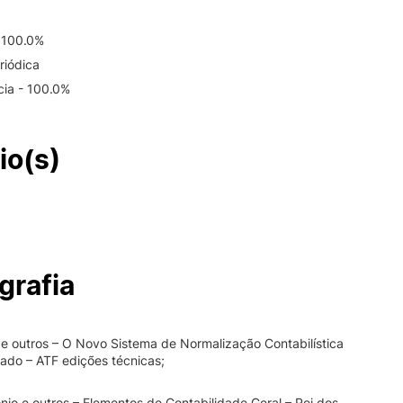
 100.0%
riódica
cia - 100.0%
io(s)
grafia
 e outros – O Novo Sistema de Normalização Contabilística
ado – ATF edições técnicas;
nio e outros – Elementos de Contabilidade Geral – Rei dos