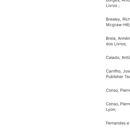
Livros ;
Brealey, Ric
Mcgraw-Hill;
Breia, Armén
dos Livros;
Caiado, Antó
Carrilho, Jo
Publisher T
Conso, Pierr
Conso, Pierr
Lyon;
Fernandes e 