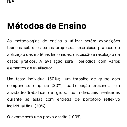
N/A
Alumni
Métodos de Ensino
Projetos PRR
As metodologias de ensino a utilizar serão: exposições
Magazine
teóricas sobre os temas propostos; exercícios práticos de
aplicação das matérias lecionadas; discussão e resolução de
Eventos
casos práticos. A avaliação será periódica com vários
elementos de avaliação:
Um teste individual (50%); um trabalho de grupo com
©2026 Instituto Politécnico de Coimbra
componente empírica (30%); participação presencial em
atividades/trabalhos de grupo ou individuais realizadas
durante as aulas com entrega de portofolio reflexivo
nião Europeia
Política de Privacidade e Cookies
Sugestões,
ncias
individual final (20%)
O exame será uma prova escrita (100%)