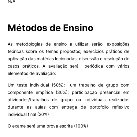
N/A
Alumni
Métodos de Ensino
Projetos PRR
As metodologias de ensino a utilizar serão: exposições
Magazine
teóricas sobre os temas propostos; exercícios práticos de
aplicação das matérias lecionadas; discussão e resolução de
Eventos
casos práticos. A avaliação será periódica com vários
elementos de avaliação:
Um teste individual (50%); um trabalho de grupo com
©2026 Instituto Politécnico de Coimbra
componente empírica (30%); participação presencial em
atividades/trabalhos de grupo ou individuais realizadas
durante as aulas com entrega de portofolio reflexivo
nião Europeia
Política de Privacidade e Cookies
Sugestões,
ncias
individual final (20%)
O exame será uma prova escrita (100%)