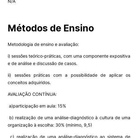
N/A
Alumni
Métodos de Ensino
Projetos PRR
Metodologia de ensino e avaliação:
Magazine
i) sessões teórico-práticas, com uma componente expositiva
e de análise e discussão de casos.
Eventos
ii) sessões práticas com a possibilidade de aplicar os
conceitos adquiridos.
©2026 Instituto Politécnico de Coimbra
AVALIAÇÃO CONTÍNUA:
a)participação em aula: 15%
nião Europeia
Política de Privacidade e Cookies
Sugestões,
ncias
b) realização de uma análise-diagnóstico à cultura de uma
organização à escolha: 30% (mínimo, 9,5)
c) realização de uma análise-diagnóstico ao sistema de