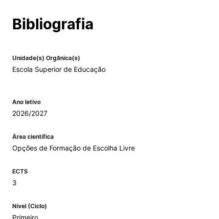
Alumni
Bibliografia
Projetos PRR
Unidade(s) Orgânica(s)
Escola Superior de Educação
Magazine
Eventos
Ano letivo
2026/2027
Área científica
©2026 Instituto Politécnico de Coimbra
Opções de Formação de Escolha Livre
ECTS
nião Europeia
Política de Privacidade e Cookies
Sugestões,
ncias
3
Nível (Ciclo)
Primeiro