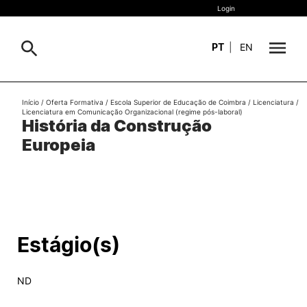
Login
PT
|
EN
Sobre
Início
/
Oferta Formativa
/
Escola Superior de Educação de Coimbra
/
Licenciatura
/
Pesquisa
Licenciatura em Comunicação Organizacional (regime pós-laboral)
História da Construção
Estudar
Europeia
Oferta Formativa
Geral
Internacional
Viver
Pesquisa
Estágio(s)
II&D e Empresas
ND
Ação Social