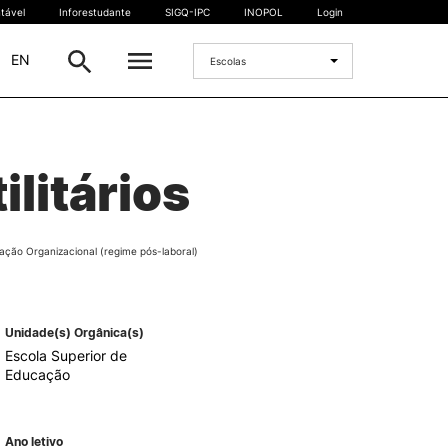
tável
Inforestudante
SIGQ-IPC
INOPOL
Login
|
EN
Escolas
INTERNACIONAL
litários
Estudante Internacional
os
Mobilidade Internacional
 e
Acordos Internacionais
ção Organizacional (regime pós-laboral)
Projetos
Eventos internacionais
Unidade(s) Orgânica(s)
Escola Superior de
Educação
Ano letivo