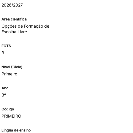
2026/2027
Área científica
ALUMNI
Opções de Formação de
Escolha Livre
mbra
udante
ECTS
3
Nível (Ciclo)
Primeiro
Ano
3º
Código
PRIMEIRO
EVENTOS
Língua de ensino