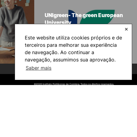
UNIgreen- The green European
University
✕
Este website utiliza cookies próprios e de
terceiros para melhorar sua experiência
de navegação. Ao continuar a
navegação, assumimos sua aprovação.
Saber mais
©2026 Instituto Politécnico de Coimbra. Todos os direitos reservados.
©2026 Instituto Politécnico de Coimbra. Todos os direitos reservados.
Viver
Razões para escolher o IPC
Coimbra