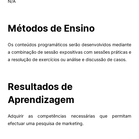
N/A
Alumni
Métodos de Ensino
Projetos PRR
Os conteúdos programáticos serão desenvolvidos mediante
Magazine
a combinação de sessão expositivas com sessões práticas e
a resolução de exercícios ou análise e discussão de casos.
Eventos
Resultados de
©2026 Instituto Politécnico de Coimbra
Aprendizagem
nião Europeia
Política de Privacidade e Cookies
Sugestões,
ncias
Adquirir as competências necessárias que permitam
efectuar uma pesquisa de marketing.