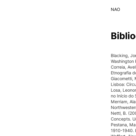
NAO
Biblio
Blacking, Jo
Washington 
Correia, Ave
Etnografia d
Giacometti, 
Lisboa: Círcu
Losa, Leonor
no Início do
Merriam, Ala
Northwestern
Nettl, B. (2
Concepts. Urb
Pestana, Mar
1910-1940. L