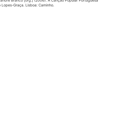
xandre Branco [org.] (2006). A Canção Popular Portuguesa
 Lopes-Graça. Lisboa: Caminho.