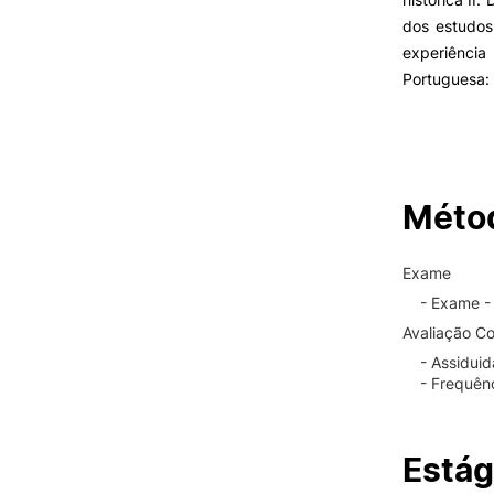
dos estudos
experiência
Portuguesa: p
Métod
Exame
- Exame -
Avaliação Co
- Assidui
- Frequên
Estág