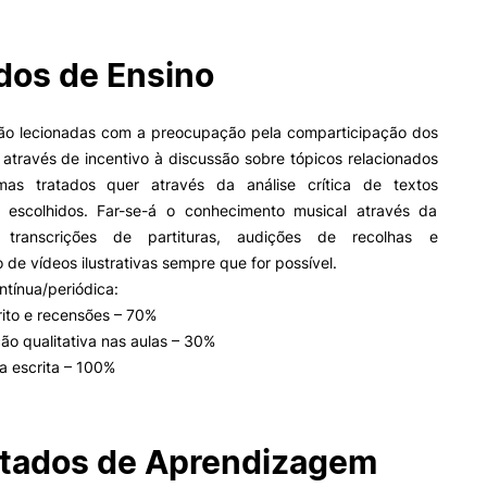
os de Ensino
II&D E EMPRESAS
AÇÃO SOCIAL
Empresas
Apresentação SAS UPCoi
rão lecionadas com a preocupação pela comparticipação dos
INOPOL Academia de
 através de incentivo à discussão sobre tópicos relacionados
Empreendedorismo
Gabinete de Apoio ao Est
as tratados quer através da análise crítica de textos
– GAE
i2A - Instituto de Investigação
Aplicada
Apoios Sociais Diretos
 escolhidos. Far-se-á o conhecimento musical através da
ormativa
Geral
Produção Científica
Alojamento
 transcrições de partituras, audições de recolhas e
Coimbra iTEC
Alimentação
 de vídeos ilustrativas sempre que for possível.
Saúde & Bem-Estar
ntínua/periódica:
Observatório
Pesquisa
rito e recensões – 70%
Projetos
ção qualitativa nas aulas – 30%
a escrita – 100%
PROJETOS PRR
MAGAZINE
as
tados de Aprendizagem
Impulso Jovens STEAM e