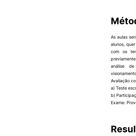
Métod
VIVER
Razões para escolher o IPC
As aulas se
Coimbra
alunos, quer
Oliveira do Hospital
com os tem
Desporto
previamente
Oferta F
Cultura
análise de
Associações de Estudantes
visionamento
Vida Académica
Avaliação co
Tunas Académicas
a) Teste esc
Informações Úteis
b) Participa
Exame: Prov
Missão e objetivos
Podcast “Quintas Académic
Resul
com Alumni”