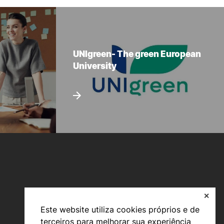
UNIgreen- The green European
University
✕
Este website utiliza cookies próprios e de
terceiros para melhorar sua experiência