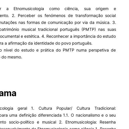
Impulso Adultos
er a Etnomusicologia como ciência, sua origem e
Acessibilidades
Alojamento
ento. 2. Perceber os fenómenos de transformação social
Eficiência Energética
mutações nas formas de comunicação por via da música. 3.
Farm4Future
 património musical tradicional português (PMTP) nas suas
IPC+Sucesso
ocumental e estética. 4. Reconhecer a importância do estudo
inov3p – Centro de Inovação
a a afirmação da identidade do povo português.
Pedagógica
 ao nível do estudo e prática do PMTP numa perspetiva de
o do mesmo.
rama
cologia geral 1. Cultura Popular/ Cultura Tradicional:
para uma definição diferenciada 1.1. O nacionalismo e o seu
to socio-político e musical 2. Etnomusicologia: Resenha
. Desenvolvimento da Etnomusicologia como ciência 1. Resenha