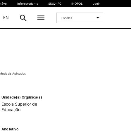
tável
Inforestudante
SIGQ-IPC
INOPOL
Login
|
EN
Escolas
INTERNACIONAL
Estudante Internacional
os
Mobilidade Internacional
 e
Acordos Internacionais
Musicais Aplicados
Projetos
Eventos internacionais
Unidade(s) Orgânica(s)
Escola Superior de
Educação
Ano letivo