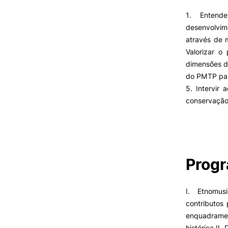
Cartão Alumni
Benefícios
1. Entend
FAQ’S
desenvolvim
Contactos
através de 
Portal de Emprego
Valorizar o
dimensões d
do PMTP par
5. Intervir
conservaçã
Prog
I. Etnomusi
contributos 
enquadramen
histórica II