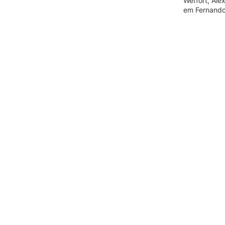
Weffort, Ale
em Fernando