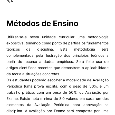
N/A
Alumni
Métodos de Ensino
Projetos PRR
Utilizar-se-á nesta unidade curricular uma metodologia
Magazine
expositiva, tomando como ponto de partida os fundamentos
teóricos da disciplina. Esta metodologia será
Eventos
complementada pela ilustração dos princípios teóricos a
partir do recurso a dados empíricos. Será feito uso de
artigos científicos recentes que demostrem a aplicabilidade
da teoria a situações concretas.
©2026 Instituto Politécnico de Coimbra
Os estudantes poderão escolher a modalidade de Avaliação
Periódica (uma prova escrita, com o peso de 50%, e um
nião Europeia
Política de Privacidade e Cookies
Sugestões,
trabalho prático, com um peso de 50%) ou Avaliação por
ncias
Exame. Existe nota mínima de 8,0 valores em cada um dos
elementos da Avaliação Periódica para aprovação na
disciplina. A Avaliação por Exame será composta por uma